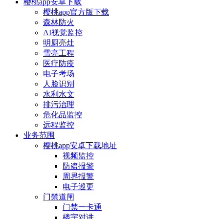
樱桃app安卓下载
樱桃app官方版下载
森林防火
AI视觉监控
明厨亮灶
雪亮工程
医疗防疫
电子考场
人脸识别
水利水文
排污治理
危化品监控
远程监控
业务范围
樱桃app安卓下载地址
视频监控
防盗报警
周界报警
电子巡更
门禁道闸
门禁一卡通
楼宇对讲